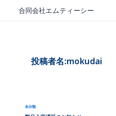
内
合同会社エムティーシー
容
を
ス
キ
ッ
プ
投稿者名:mokudai
未分類