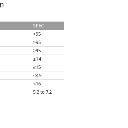
n
SPEC
>95
>95
>95
≤14
≤15
<4.5
<16
5.2 to 7.2