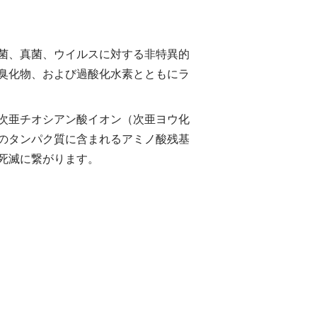
菌、真菌、ウイルスに対する⾮特異的
臭化物、および過酸化⽔素とともにラ
次亜チオシアン酸イオン（次亜ヨウ化
のタンパク質に含まれるアミノ酸残基
死滅に繋がります。