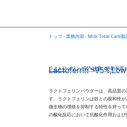
トップ
›
業務内容
›
Milk Total Car
ラクトフェリン >95%純度、鉄飽和度
Lactoferrin >95%,Low 
ラクトフェリンパウダーは、⾼品質の
す。ラクトフェリンは鉄との親和性が⾼
微⽣物の増殖を抑制する特性を持って
の酸化反応において抗酸化作⽤および