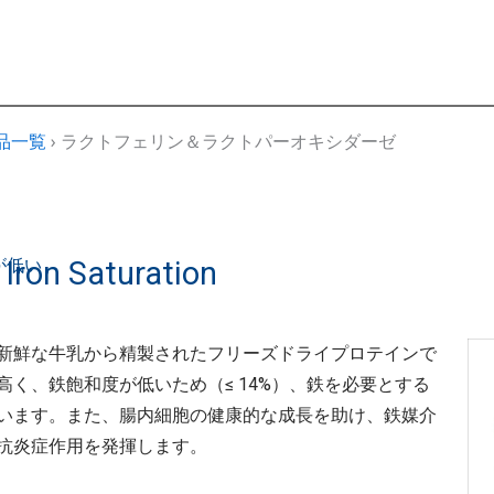
e製品一覧
›
ラクトフェリン＆ラクトパーオキシダーゼ
が低い
Iron Saturation
新鮮な⽜乳から精製されたフリーズドライプロテインで
く、鉄飽和度が低いため（≤ 14%）、鉄を必要とする
います。また、腸内細胞の健康的な成⻑を助け、鉄媒介
抗炎症作⽤を発揮します。